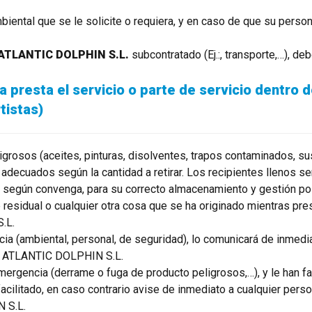
biental que se le solicite o requiera, y en caso de que su person
ATLANTIC DOLPHIN S.L.
subcontratado (Ej.:, transporte,…), de
 presta el servicio o parte de servicio dentro 
tistas)
eligrosos (aceites, pinturas, disolventes, trapos contaminados,
adecuados según la cantidad a retirar. Los recipientes llenos se
según convenga, para su correcto almacenamiento y gestión pos
residual o cualquier otra cosa que se ha originado mientras prest
.L.
ncia (ambiental, personal, de seguridad), lo comunicará de inm
de ATLANTIC DOLPHIN S.L.
mergencia (derrame o fuga de producto peligrosos,…), y le han f
 facilitado, en caso contrario avise de inmediato a cualquier p
 S.L.